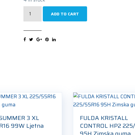
TRISTAR
ADD TO CART
ECOPOWER
4
XL
225/55R16
99W
Ljetna
guma
quantity
 SUMMER 3 XL
FULDA KRISTALL
R16 99W Ljetna
CONTROL HP2 225
95H Zimska guma