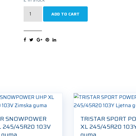
UNIROYAL
ADD TO CART
RAINSPORT
5
XL
245/45R20
103Y
Ljetna
guma
quantity
AR SNOWPOWER
TRISTAR SPORT P
 245/45R20 103V
XL 245/45R20 103Y
a guma
guma