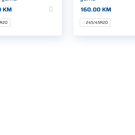
0
KM
160.00
KM
5R20
245/45R20