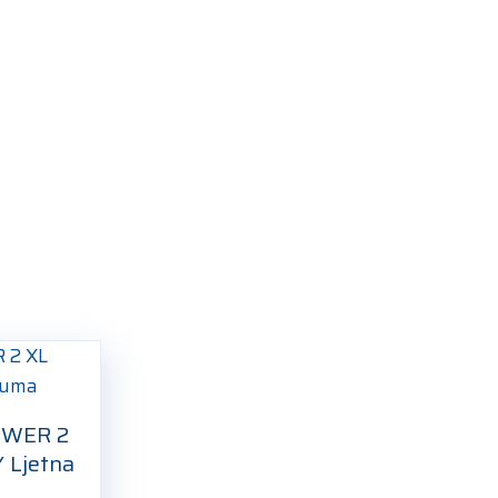
OWER 2
 Ljetna