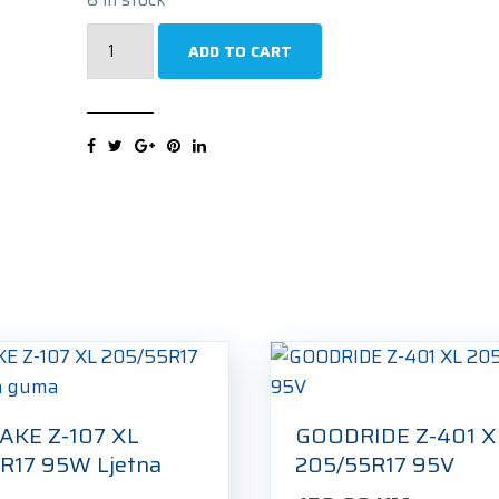
UNIROYAL
ADD TO CART
RAINSPORT
5
XL
205/55R17
95V
Ljetna
guma
quantity
AKE Z-107 XL
GOODRIDE Z-401 X
R17 95W Ljetna
205/55R17 95V