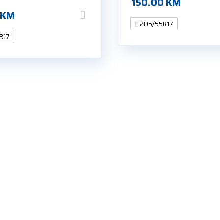
150.00
KM
0
KM
205/55R17
R17