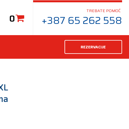
TREBATE POMOĆ
0
+387 65 262 558
REZERVACIJE
XL
ma