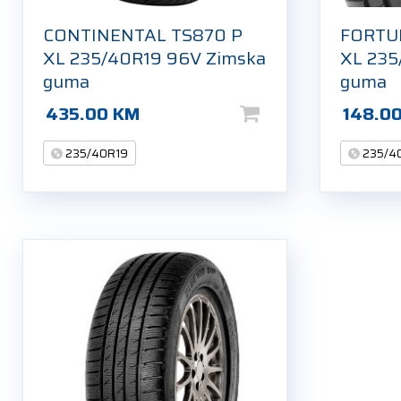
CONTINENTAL TS870 P
FORTU
XL 235/40R19 96V Zimska
XL 235
guma
guma
435.00
KM
148.0
235/40R19
235/4