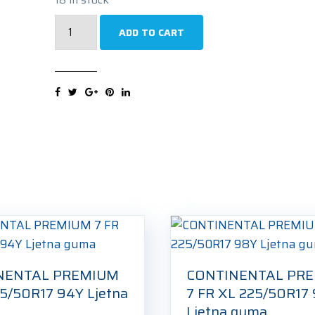
TRISTAR
ADD TO CART
SNOWPOWER
UHP
225/50R17
94H
Zimska
guma
quantity
NENTAL PREMIUM
CONTINENTAL PR
25/50R17 94Y Ljetna
7 FR XL 225/50R17
Ljetna guma