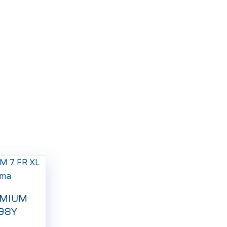
EMIUM
 98Y