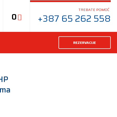
TREBATE POMOĆ
0
+387 65 262 558
REZERVACIJE
HP
uma