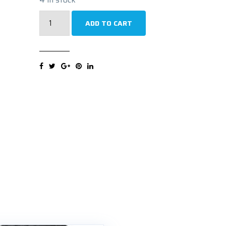
PIRELLI
ADD TO CART
P
ZERO
PZ4
NC0
XL
285/45R21
113Y
Ljetna
guma
quantity