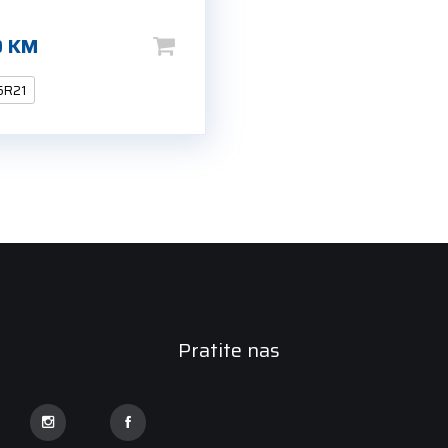
0
KM
5R21
Pratite nas