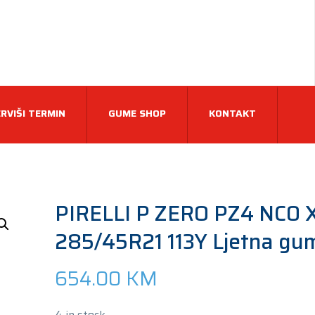
RVIŠI TERMIN
GUME SHOP
KONTAKT
PIRELLI P ZERO PZ4 NC0 
285/45R21 113Y Ljetna gu
654.00
KM
4 in stock