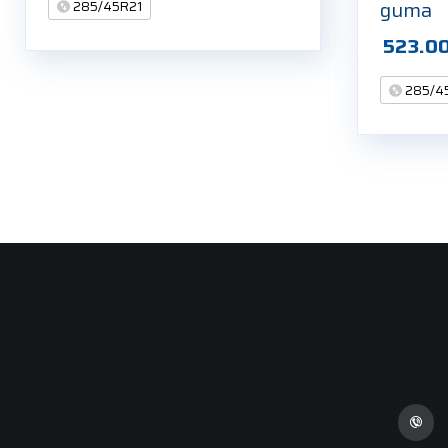
guma
285/45R21
523.0
285/4