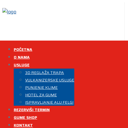
POČETNA
O NAMA
USLUGE
3D REGLAŽA TRAPA
VULKANIZERSKE USLUGE
PUNJENJE KLIME
HOTEL ZA GUME
ISPRAVLJANJE ALU FELGI
REZERVIŠI TERMIN
GUME SHOP
KONTAKT