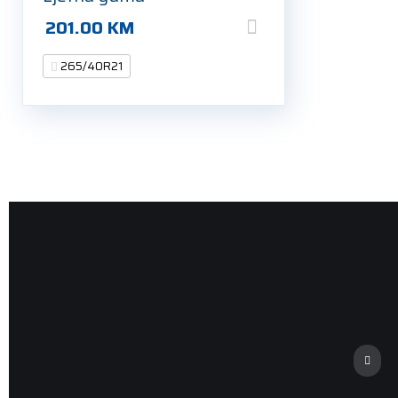
201.00
KM
265/40R21