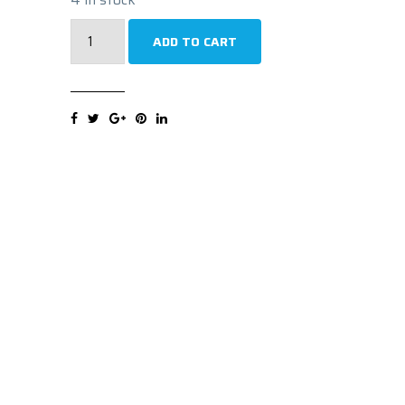
MINERVA
ADD TO CART
ECOSPEED2
SUV
XL
265/40R21
105Y
Ljetna
guma
quantity