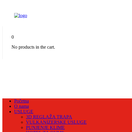
0
No products in the cart.
Početna
O nama
USLUGE
3D REGLAŽA TRAPA
VULKANIZERSKE USLUGE
PUNJENJE KLIME