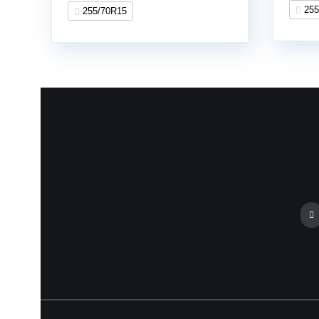
255
255/70R15