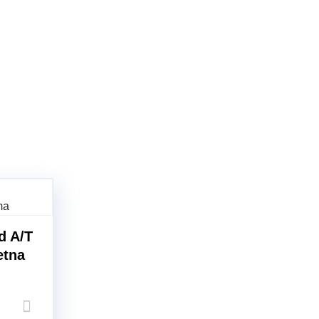
d A/T
etna