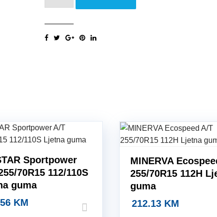
SPORTPOWER
A/T
255/70R15
112H
Ljetna
guma
quantity
STAR Sportpower
MINERVA Ecospee
255/70R15 112/110S
255/70R15 112H Lj
tna guma
guma
.56
KM
212.13
KM