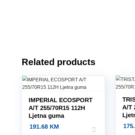
Related products
TRI
IMPERIAL ECOSPORT
A/T 
A/T 255/70R15 112H
Lje
Ljetna guma
175
191.68
KM