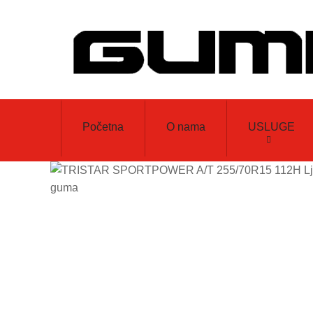
Početna
O nama
USLUGE