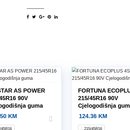
UHP
215/45R16
90V
Zimska
guma
quantity
STAR AS POWER
FORTUNA ECOPLU
/45R16 90V
215/45R16 90V
logodišnja guma
Cjelogodišnja gu
.50
KM
124.36
KM
/45R16
215/45R16