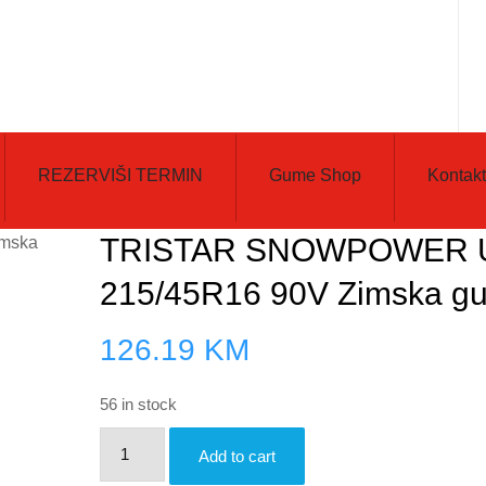
REZERVIŠI TERMIN
Gume Shop
Kontakt
TRISTAR SNOWPOWER 
215/45R16 90V Zimska g
126.19
KM
56 in stock
TRISTAR
Add to cart
SNOWPOWER