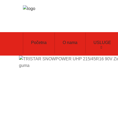
Početna
O nama
USLUGE