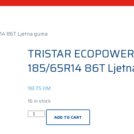
4 86T Ljetna guma
TRISTAR ECOPOWE
185/65R14 86T Ljet
98.75
KM
16 in stock
TRISTAR
ADD TO CART
ECOPOWER3
185/65R14