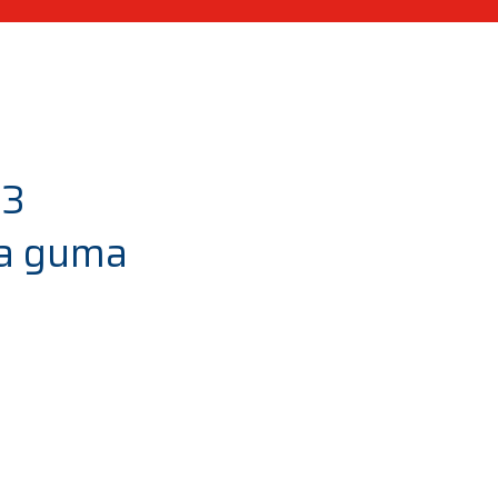
R3
na guma