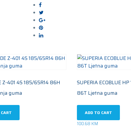
86T
Ljetna
guma
quantity
 Z-401 4S 185/65R14 86H
SUPERIA ECOBLUE HP 
šnja guma
86T Ljetna guma
 CART
ADD TO CART
100.68
KM