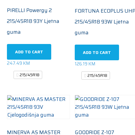
PIRELLI Powergy 2
FORTUNA ECOPLUS UH
215/45R18 93Y Ljetna
215/45R18 93W Ljetna
guma
guma
ADD TO CART
ADD TO CART
247.49
KM
126.19
KM
215/45R18
215/45R18
MINERVA AS MASTER
GOODRIDE Z-107