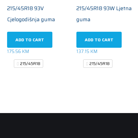
215/45R18 93V
215/45R18 93W Ljetna
Cjelogodišnja guma
guma
ADD TO CART
ADD TO CART
175.56
KM
137.15
KM
215/45R18
215/45R18