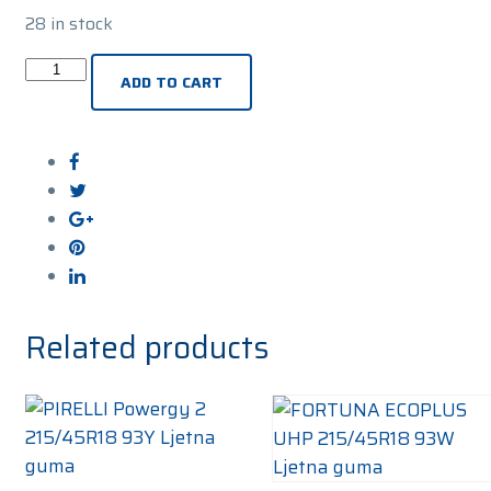
28 in stock
PIRELLI
ADD TO CART
W240
Sottozero
2
(MO)
215/45R18
93V
Zimska
guma
quantity
Related products