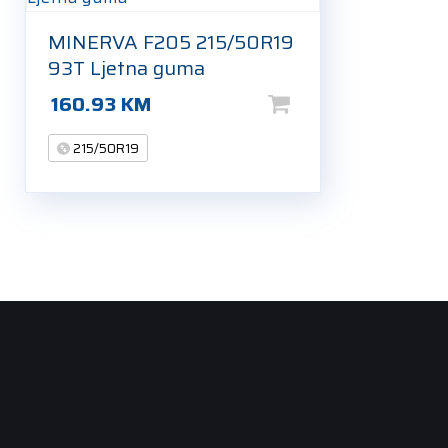
MINERVA F205 215/50R19
93T Ljetna guma
160.93
KM
215/50R19