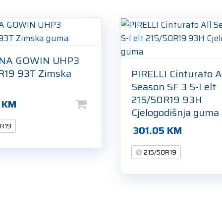
NA GOWIN UHP3
R19 93T Zimska
PIRELLI Cinturato A
Season SF 3 S-I elt
215/50R19 93H
9
KM
Cjelogodišnja guma
0R19
301.05
KM
215/50R19