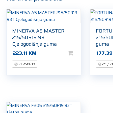
MINERVA AS MASTER
FORTU
215/50R19 93T
215/50
Cjelogodišnja guma
guma
223.11
KM
177.3
215/50R19
215/5