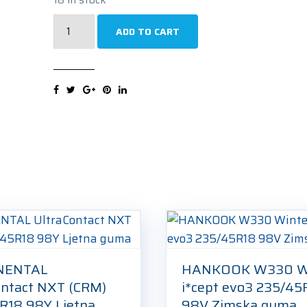
MICHELIN
ADD TO CART
Primacy
5
Energy
235/45R18
98W
Ljetna
guma
quantity
NENTAL
HANKOOK W330 W
ontact NXT (CRM)
i*cept evo3 235/45
R18 98Y Ljetna
98V Zimska guma