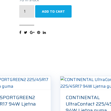
GOODRIDE
ADD TO CART
Z-
401
4S
225/45R17
94W
Cjelogodišnja
guma
quantity
 SPORTGREEN2
CONTINENTAL
R17 94W Ljetna
UltraContact 225/4
94W Ljetna guma