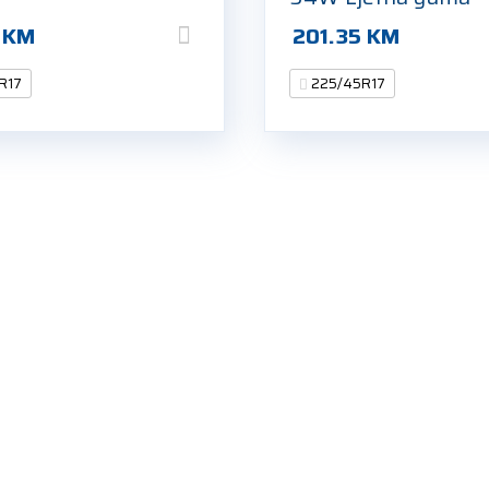
3
KM
201.35
KM
R17
225/45R17