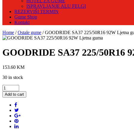
HOTEL ZA GUME
ISPRAVLJANJE ALU FELGI
REZERVIŠI TERMIN
Gume Shop
Kontakt
Home
/
Ostale gume
/ GOODRIDE SA37 225/50R16 92W Ljetna g
GOODRIDE SA37 225/50R16 9
153.60
KM
30 in stock
GOODRIDE
SA37
Add to cart
225/50R16
92W
Ljetna
guma
quantity