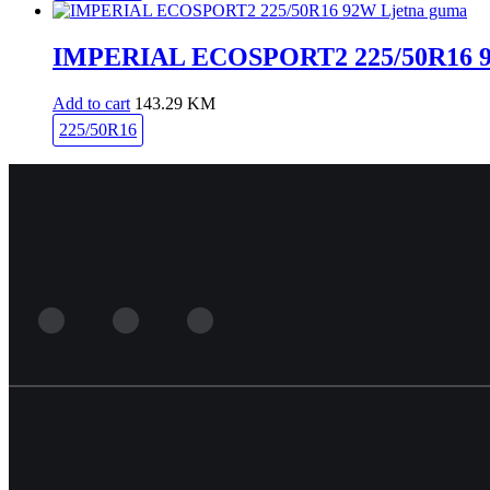
IMPERIAL ECOSPORT2 225/50R16 9
Add to cart
143.29
KM
225/50R16