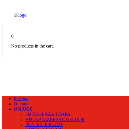
0
No products in the cart.
Početna
O nama
USLUGE
3D REGLAŽA TRAPA
VULKANIZERSKE USLUGE
PUNJENJE KLIME