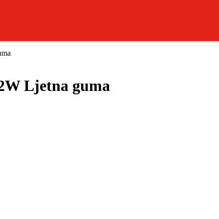
uma
2W Ljetna guma