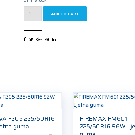
FORTUNA
ADD TO CART
ECOPLUS
UHP
225/50R16
92W
Ljetna
guma
quantity
VA F205 225/50R16
FIREMAX FM601
etna guma
225/50R16 96W Lj
guma